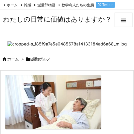
ホーム
雑感
減量部物語
数学奇人たちの生態
Twitter

Facebook
Feedly
RSS
わたしの日常に価値はありますか？


ホーム
>

感動ポルノ