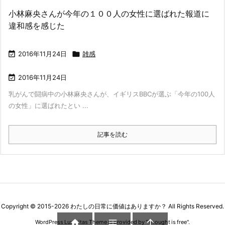
小林麻央さんが今年の１００人の女性に選ばれた報道に
違和感を感じた

2016年11月24日

雑感

2016年11月24日
乳がんで闘病中の小林麻央さんが、イギリスBBCが選ぶ「今年の100人
の女性」に選ばれたとい ...
記事を読む
Copyright ©
2015
-2026
わたしの日常に価値はありますか？
All Rights Reserved.



WordPress Luxeritas Theme is provided by "
Thought is free
".