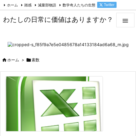
ホーム
雑感
減量部物語
数学奇人たちの生態
Twitter

Facebook
Feedly
RSS
わたしの日常に価値はありますか？


ホーム
>

素数