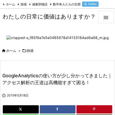
ホーム
雑感
減量部物語
数学奇人たちの生態
Twitter

Facebook
Feedly
RSS
わたしの日常に価値はありますか？


ホーム
>

雑感
GoogleAnalyticsの使い方が少し分かってきました｜
アクセス解析の王道は高機能すぎて困る！

2015年5月18日