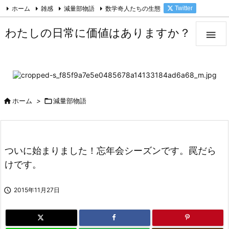
ホーム
雑感
減量部物語
数学奇人たちの生態
Twitter

Facebook
Feedly
RSS
わたしの日常に価値はありますか？


ホーム
>

減量部物語
ついに始まりました！忘年会シーズンです。罠だら
けです。

2015年11月27日