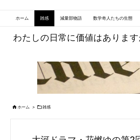
ホーム
雑感
減量部物語
数学奇人たちの生態
わたしの日常に価値はあります

ホーム
>

雑感
大河ドラマ・花燃ゆの第2