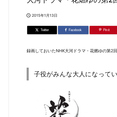

2015年1月13日
Twitter
Facebook
Pin it
録画しておいたNHK大河ドラマ・花燃ゆの第2
子役がみんな大人になって