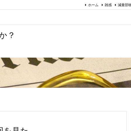
ホーム
雑感
減量部
か？
回を見た