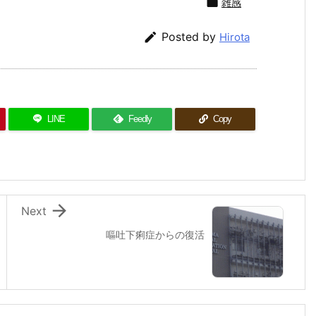

雑感

Posted by
Hirota
LINE
Feedly
Copy

Next
嘔吐下痢症からの復活