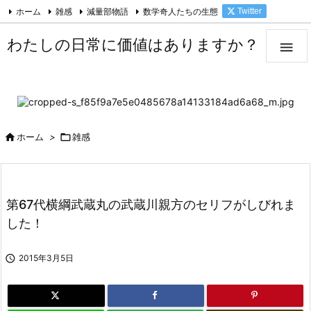
ホーム
雑感
減量部物語
数学奇人たちの生態
Twitter

Facebook
Feedly
RSS
わたしの日常に価値はありますか？


ホーム
>

雑感
第67代横綱武蔵丸の武蔵川親方のセリフがしびれま
した！

2015年3月5日