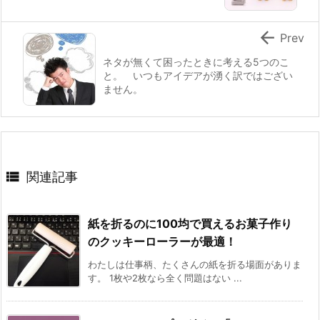

Prev
ネタが無くて困ったときに考える5つのこ
と。 いつもアイデアが湧く訳ではござい
ません。

関連記事
紙を折るのに100均で買えるお菓子作り
のクッキーローラーが最適！
わたしは仕事柄、たくさんの紙を折る場面がありま
す。 1枚や2枚なら全く問題はない ...