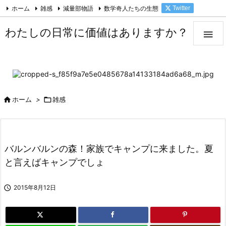
ホーム
雑感
減量部物語
数学奇人たちの生態
Twitter

Facebook
Feedly
RSS
わたしの日常に価値はありますか？


ホーム
>

雑感
バルンバルンの森！家族でキャンプに来ました。夏
と言えばキャンプでしょ

2015年8月12日