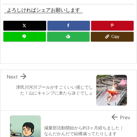
よろしければシェアお願いします
Copy

Next
津民川河川プールがすごくいい感じでし
た！山にキャンプに来たら泳ぐでしょ

Prev
減量部活動開始から約3ヶ月経ちました｜
なんだかんだで結構減ってたりします