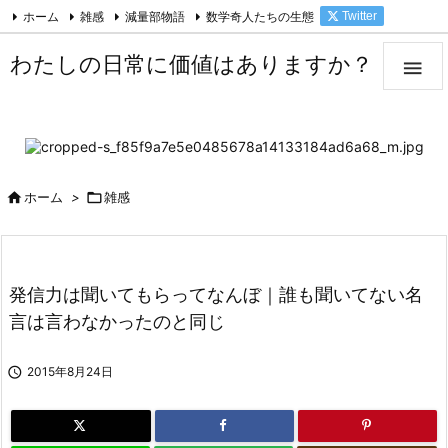
ホーム
雑感
減量部物語
数学奇人たちの生態
Twitter

Facebook
Feedly
RSS
わたしの日常に価値はありますか？


ホーム
>

雑感
発信力は聞いてもらってなんぼ｜誰も聞いてない名
言は言わなかったのと同じ

2015年8月24日