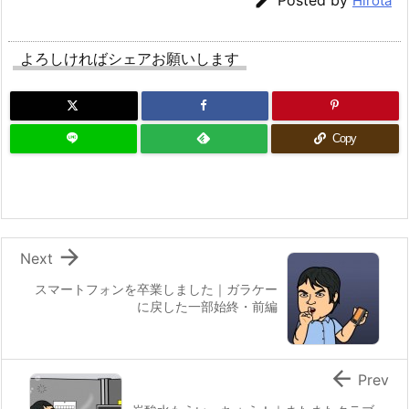

Hirota
よろしければシェアお願いします
Copy

Next
スマートフォンを卒業しました｜ガラケー
に戻した一部始終・前編

Prev