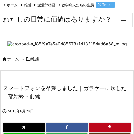
ホーム
雑感
減量部物語
数学奇人たちの生態
Twitter

Facebook
Feedly
RSS
わたしの日常に価値はありますか？


ホーム
>

雑感
スマートフォンを卒業しました｜ガラケーに戻した
一部始終・前編

2015年8月26日