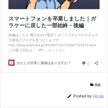

雑感

Posted by
Hirota