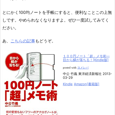
とにかく100均ノートを手帳にすると、便利なことこの上無
しです。やめられなくなりますよ。ぜひ一度試してみてく
ださい。
あ、
こちらの記事
もどうぞ。
１００円ノート「超」メモ術―
目から鱗が落ちる！[Kindle版]
posted with
ヨメレバ
中公 竹義 東洋経済新報社 2013-
03-29
Kindle
Amazon[書籍版]