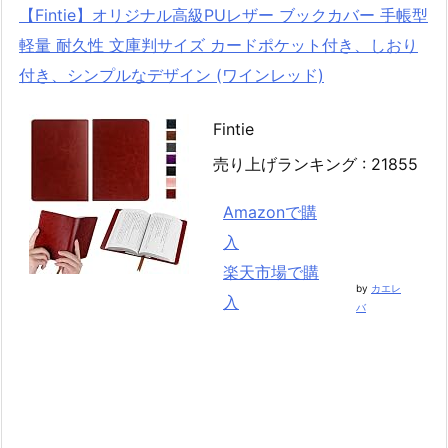
【Fintie】オリジナル高級PUレザー ブックカバー 手帳型
軽量 耐久性 文庫判サイズ カードポケット付き、しおり
付き、シンプルなデザイン (ワインレッド)
Fintie
売り上げランキング : 21855
Amazonで購
入
楽天市場で購
by
カエレ
入
バ