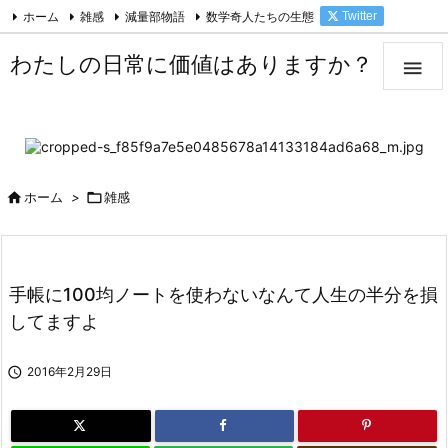
ホーム
雑感
減量部物語
数学奇人たちの生態
Twitter

Facebook
Feedly
RSS
わたしの日常に価値はありますか？


ホーム
>

雑感
手帳に100均ノートを使わないなんて人生の半分を損
してますよ

2016年2月29日