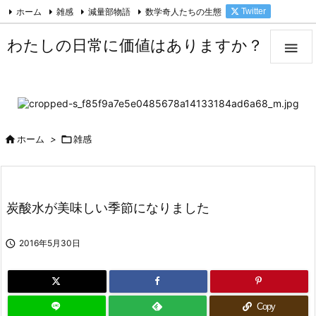
ホーム
雑感
減量部物語
数学奇人たちの生態
Twitter

Facebook
Feedly
RSS
わたしの日常に価値はありますか？


ホーム
>

雑感
炭酸水が美味しい季節になりました

2016年5月30日
Copy