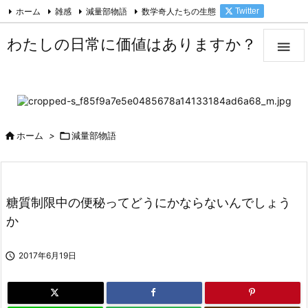
ホーム
雑感
減量部物語
数学奇人たちの生態
Twitter

Facebook
Feedly
RSS
わたしの日常に価値はありますか？


ホーム
>

減量部物語
糖質制限中の便秘ってどうにかならないんでしょう
か

2017年6月19日