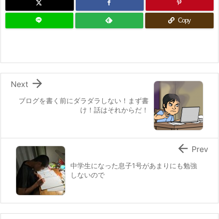
Copy

Next
ブログを書く前にダラダラしない！まず書
け！話はそれからだ！

Prev
中学生になった息子1号があまりにも勉強
しないので