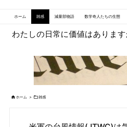
ホーム
雑感
減量部物語
数学奇人たちの生態
わたしの日常に価値はあります

ホーム
>

雑感
米軍の台風情報(JTWC)