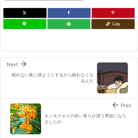
Copy

Next
眠れない夜に寝ようとするから眠れなくな
るんだ

Prev
キンモクセイの良い香りが漂う季節になり
ましたが