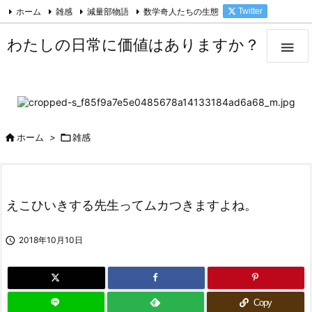
ホーム
雑感
減量部物語
数学奇人たちの生態
Twitter

Facebook
Feedly
RSS
わたしの日常に価値はありますか？


ホーム
>

雑感
えこひいきする先生ってムカつきますよね。

2018年10月10日
Copy