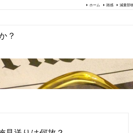
ホーム
雑感
減量部
か？
施見送りは何故？