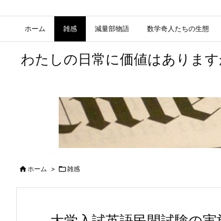
ホーム
雑感
減量部物語
数学奇人たちの生態
わたしの日常に価値はあります

ホーム
>

雑感
大学入試英語民間試験の実