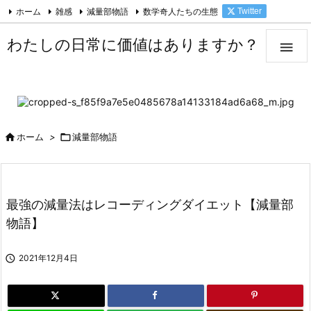
ホーム
雑感
減量部物語
数学奇人たちの生態
Twitter

Facebook
Feedly
RSS
わたしの日常に価値はありますか？


ホーム
>

減量部物語
最強の減量法はレコーディングダイエット【減量部
物語】

2021年12月4日