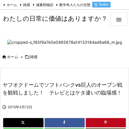
ホーム
雑感
減量部物語
数学奇人たちの生態
Twitter

Facebook
Feedly
RSS
わたしの日常に価値はありますか？


ホーム
>

雑感
ヤフオクドームでソフトバンクvs巨人のオープン戦
を観戦しました！ テレビとはケタ違いの臨場感！

2015年3月12日