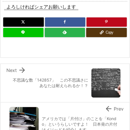
よろしければシェアお願いします
Copy

Next
不思議な数「142857」 この不思議さに
あなたは耐えられるか！？

Prev
アメリカでは「片付け」のことを「Kond
o」というらしいですよ！ 日本発の片付
けメソッドを紹介します。