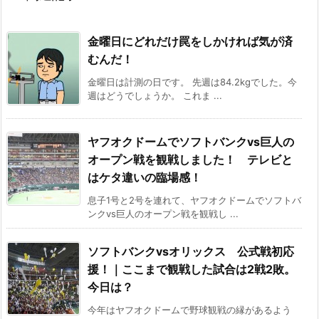
金曜日にどれだけ罠をしかければ気が済
むんだ！
金曜日は計測の日です。 先週は84.2kgでした。今
週はどうでしょうか。 これま ...
ヤフオクドームでソフトバンクvs巨人の
オープン戦を観戦しました！ テレビと
はケタ違いの臨場感！
息子1号と2号を連れて、ヤフオクドームでソフトバ
ンクvs巨人のオープン戦を観戦し ...
ソフトバンクvsオリックス 公式戦初応
援！｜ここまで観戦した試合は2戦2敗。
今日は？
今年はヤフオクドームで野球観戦の縁があるよう