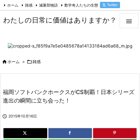
ホーム
雑感
減量部物語
数学奇人たちの生態
Twitter

Facebook
Feedly
RSS
わたしの日常に価値はありますか？


ホーム
>

雑感
福岡ソフトバンクホークスがCS制覇！日本シリーズ
進出の瞬間に立ち会った！

2015年10月16日