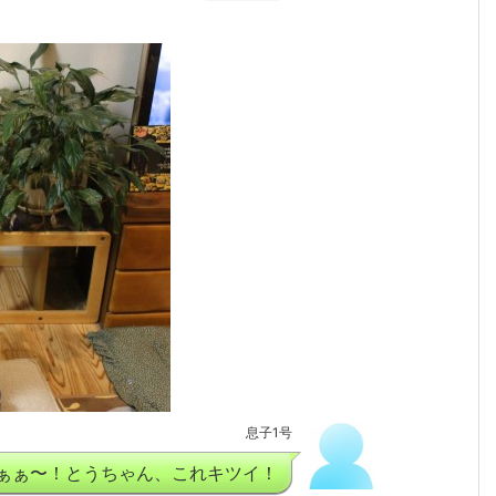
息子1号
ぁぁ〜！とうちゃん、これキツイ！