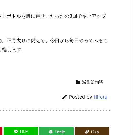
ペットボトルを脚に乗せ、たったの3回でギブアップ
ね。正月太りに備えて、今日から毎日やってみるこ
目指します。

減量部物語

Posted by
Hirota
LINE
Feedly
Copy