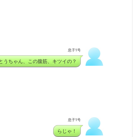
息子1号
とうちゃん、この腹筋、キツイの？
息子1号
らじゃ！