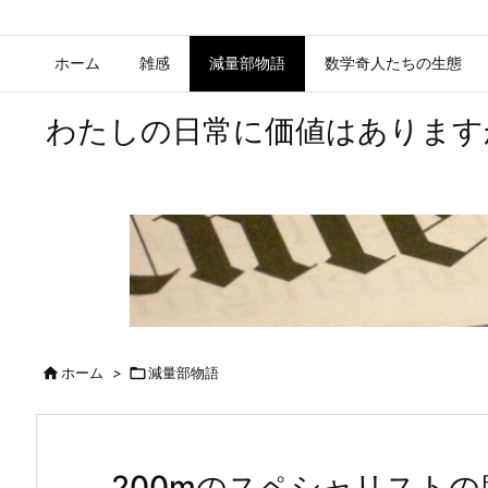
ホーム
雑感
減量部物語
数学奇人たちの生態
わたしの日常に価値はあります

ホーム
>

減量部物語
200mのスペシャリスト