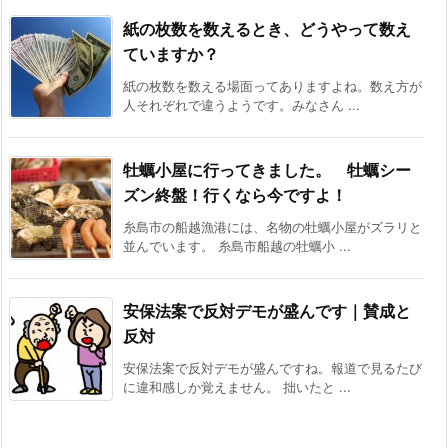
紙の枚数を数えるとき、どうやって数え
ていますか？
紙の枚数を数える場面ってありますよね。数え方が
人それぞれで違うようです。みなさん ...
牡蠣小屋に行ってきました。 牡蠣シー
ズン終盤！行くなら今ですよ！
糸島市の船越漁港には、名物の牡蠣小屋がズラリと
並んでいます。 糸島市船越の牡蠣小 ...
安保法案で反対デモが盛んです｜賛成と
反対
安保法案で反対デモが盛んですね。報道で見るたび
に違和感しか覚えません。 拙いたと ...