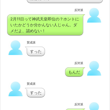
反対派
2月11日って神武天皇即位の？ホントに
いたかどうか分かんない人じゃん。ダ
メだよ、認めない！
賛成派
すった
反対派
もんだ
賛成派
すった
反対派