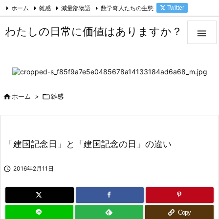
ホーム
雑感
減量部物語
数学奇人たちの生態
Twitter

Facebook
Feedly
RSS
わたしの日常に価値はありますか？


ホーム
>

雑感
「建国記念日」と「建国記念の日」の違い

2016年2月11日
Copy