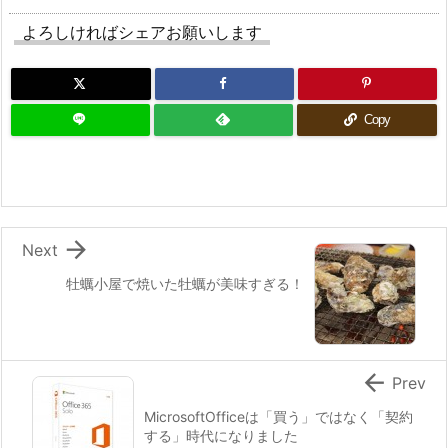
よろしければシェアお願いします
Copy

Next
牡蠣小屋で焼いた牡蠣が美味すぎる！

Prev
MicrosoftOfficeは「買う」ではなく「契約
する」時代になりました