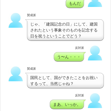
もんだ
賛成派
じゃ、「建国記念の日」にして、建国
されたという事象そのものを記念する
日を祝うということでどう？
反対派
う〜ん・・・
賛成派
国民として、国ができたことをお祝い
するって、当然じゃね？
反対派
まあ、いっか。