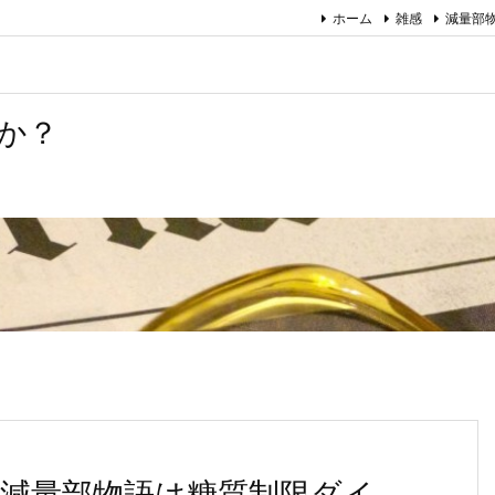
ホーム
雑感
減量部
か？
減量部物語は糖質制限ダイ