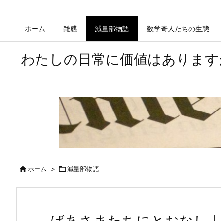
ホーム
雑感
減量部物語
数学奇人たちの生態
わたしの日常に価値はあります

ホーム
>

減量部物語
ばあさまたちにとおなし｜