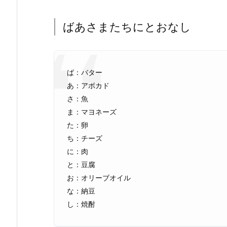
ばあさまたちにとおなし
ば：バター
あ：アボカド
さ：魚
ま：マヨネーズ
た：卵
ち：チーズ
に：肉
と：豆腐
お：オリーブオイル
な：納豆
し：焼酎