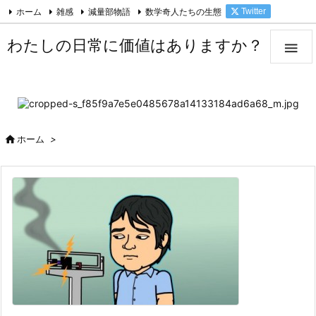
ホーム
雑感
減量部物語
数学奇人たちの生態
Twitter

Facebook
Feedly
RSS
わたしの日常に価値はありますか？


ホーム
>